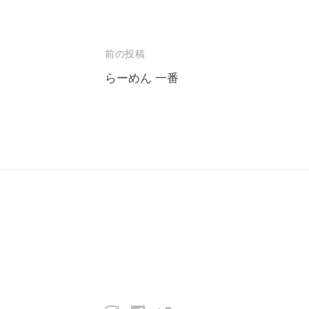
前の投稿
投
らーめん 一番
稿
ナ
ビ
ゲ
ー
シ
ョ
ン