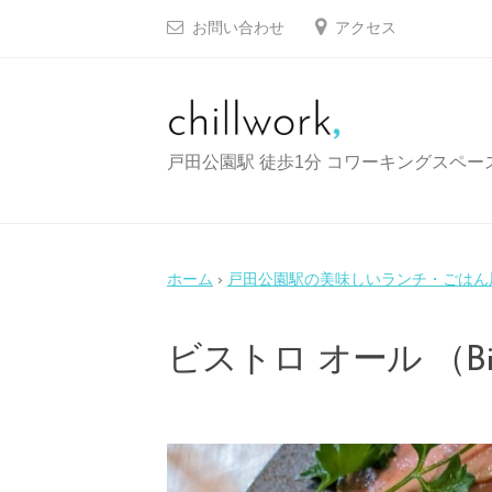
コ
田
お問い合わせ
アクセス
ン
市
テ
で
ン
テ
ツ
レ
戸
戸田公園駅 徒歩1分 コワーキングスペー
ワ
へ
田
ー
ス
市
ク
キ
で
す
ッ
ホーム
›
戸田公園駅の美味しいランチ・ごはん
る
テ
プ
な
レ
ビストロ オール （Bist
ら
ワ
コ
ー
2
b
ワ
0
y
ク
ー
2
a
す
キ