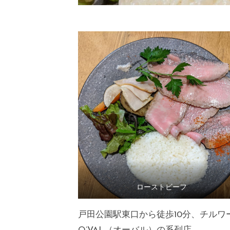
&
」
カ
フ
ェ
「
チ
ル
ワ
ー
ク
」
ローストビーフ
戸田公園駅東口から徒歩10分、チルワ