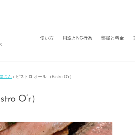
使い方
用途とNG行為
部屋と料金
ス
屋さん
›
ビストロ オール （Bistro O’r）
ro O’r）