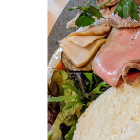
1
d
ン
る
-
m
グ
な
1
i
ス
ら
2
n
ペ
-
コ
ー
1
ワ
ス
2
&
ー
カ
キ
フ
ン
ェ
グ
「
ス
チ
ペ
ル
ワ
ー
ー
ス
ク