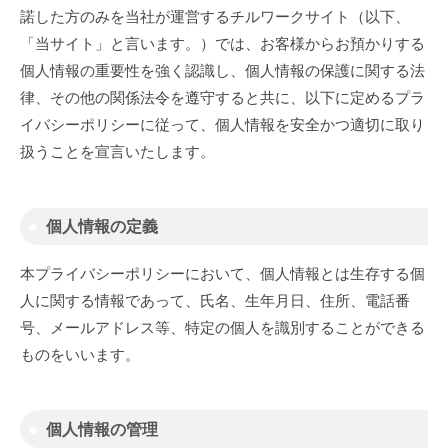
ら
ス
諾した方のみを当社が運営するチルワークサイト（以下、
ラ
ペ
コ
「当サイト」と言います。）では、お客様からお預かりする
ー
ワ
イ
個人情報の重要性を強く認識し、個人情報の保護に関する法
ス
ー
バ
律、その他の関係法令を遵守すると共に、以下に定めるプラ
&
キ
カ
イバシーポリシーに従って、個人情報を安全かつ適切に取り
シ
ン
フ
扱うことを宣言いたします。
ー
グ
ェ
「
ス
ポ
チ
個人情報の定義
ペ
リ
ル
ー
ワ
本プライバシーポリシーにおいて、個人情報とは生存する個
シ
ス
ー
人に関する情報であって、氏名、生年月日、住所、電話番
&
ー
ク
号、メールアドレス等、特定の個人を識別することができる
カ
」
ものをいいます。
2021-
by
フ
09-
admin
ェ
15
「
個人情報の管理