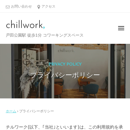
戸
ュ
コ
ー
お問い合わせ
アクセス
田
ン
市
テ
で
ン
テ
メ
戸
レ
ツ
ニ
戸田公園駅 徒歩1分 コワーキングスペース
ュ
ワ
田
へ
ー
ー
市
ス
ク
キ
で
す
PRIVACY POLICY
ッ
テ
る
プ
プライバシーポリシー
レ
な
ワ
ら
コ
ー
ワ
ク
ー
す
キ
ホーム
›
プライバシーポリシー
る
ン
な
グ
プ
チルワーク(以下、｢当社｣といいます)は、この利用規約を承